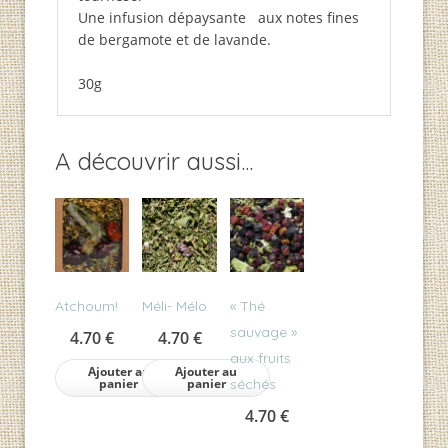
Une infusion dépaysante aux notes fines
de bergamote et de lavande.
30g
A découvrir aussi...
Atchoum!
Méli- Mélo
« Thé
sauvage »
4.70
€
4.70
€
aux fruits
Ajouter au
Ajouter au
panier
panier
séchés
4.70
€