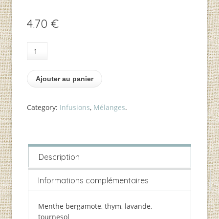
4.70
€
quantité
de
Voyage
Ajouter au panier
intérieur
Category:
Infusions
,
Mélanges
.
Description
Informations complémentaires
Menthe bergamote, thym, lavande,
tournesol