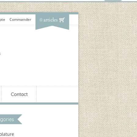
0 articles
pte
Commander
Contact
gories
olature