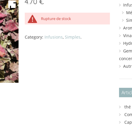
4.70
€
Infu
Mé
Rupture de stock
Si
Aro
Vina
Category:
Infusions
,
Simples
.
Hydr
Gem
conce
Autr
Artic
thé
Com
Cap