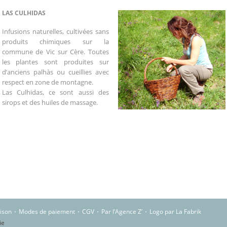
LAS CULHIDAS
Infusions naturelles, cultivées sans
produits chimiques sur la
commune de Vic sur Cère. Toutes
les plantes sont produites sur
d’anciens palhàs ou cueillies avec
respect en zone de montagne.
Las Culhidas, ce sont aussi des
sirops et des huiles de massage.
aison
Modes de paiement
CGV
Par l’Agence Z’
Logo par La Fabrik
ie