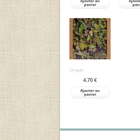
Ajouter au
Ajout
panier
pan
Origan
4.70
€
Ajouter au
panier