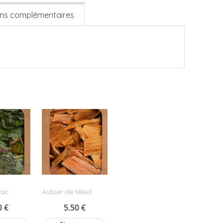
ons complémentaires
rac
Aubier de tilleul
0
€
5.50
€