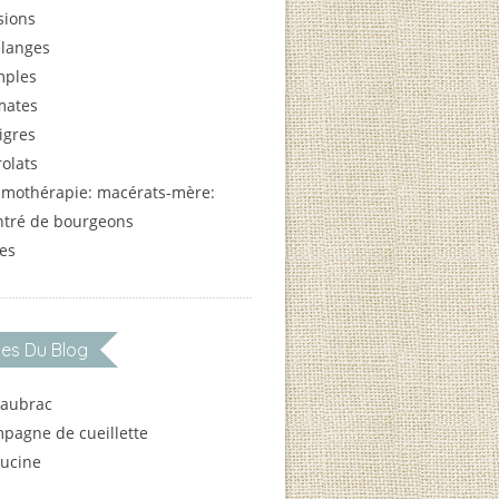
sions
langes
mples
mates
igres
olats
mothérapie: macérats-mère:
ntré de bourgeons
es
les Du Blog
 aubrac
pagne de cueillette
ucine