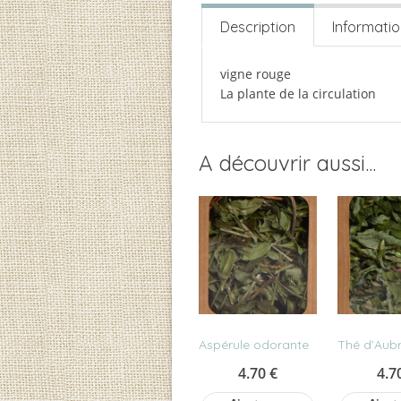
Description
Informati
vigne rouge
La plante de la circulation
A découvrir aussi...
Aspérule odorante
Thé d’Aub
4.70
€
4.7