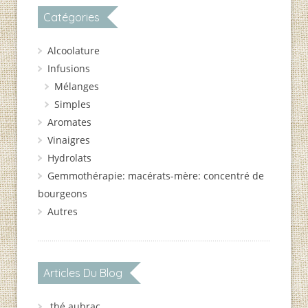
Catégories
Alcoolature
Infusions
Mélanges
Simples
Aromates
Vinaigres
Hydrolats
Gemmothérapie: macérats-mère: concentré de
bourgeons
Autres
Articles Du Blog
thé aubrac