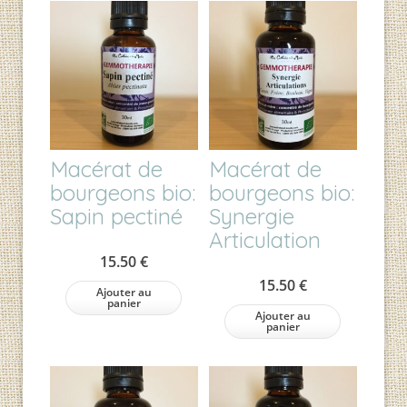
Macérat de
Macérat de
bourgeons bio:
bourgeons bio:
Sapin pectiné
Synergie
Articulation
15.50
€
15.50
€
Ajouter au
panier
Ajouter au
panier