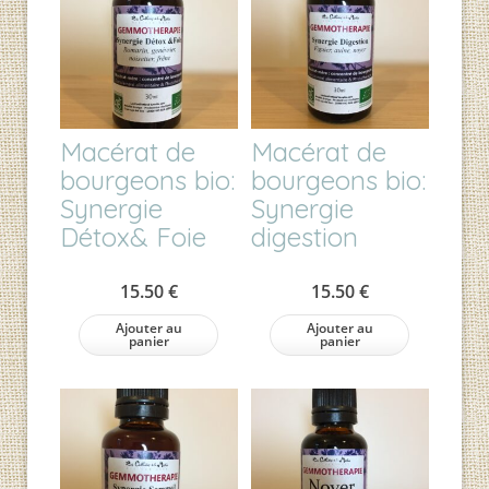
Macérat de
Macérat de
bourgeons bio:
bourgeons bio:
Synergie
Synergie
Détox& Foie
digestion
15.50
€
15.50
€
Ajouter au
Ajouter au
panier
panier